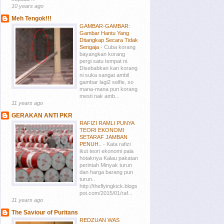
10 years ago
Meh Tengok!!!
GAMBAR-GAMBAR:
Gambar Hantu Yang
Ditangkap Secara Tidak
Sengaja
-
Cuba korang
bayangkan korang
pergi satu tempat ni.
Disebabkan kan korang
ni suka sangat ambil
gambar lagi2 selfie, so
mana-mana pun korang
mesti nak amb...
11 years ago
GERAKAN ANTI PKR
RAFIZI RAMLI PUNYA
TEORI EKONOMI
SETARAF JAMBAN
PENUH..
-
Kata rafizi
ikut teori ekonomi pala
hotaknya Kalau pakatan
perintah Minyak turun
dan harga barang pun
turun..
http://theflyingkick.blogs
pot.com/2015/01/raf...
11 years ago
The Saviour of Puritans
REDZUAN WAS