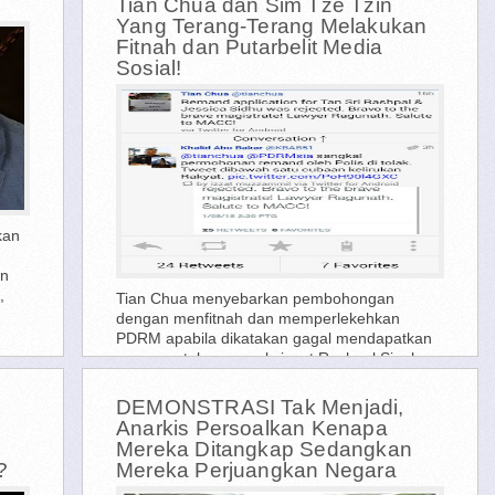
Tian Chua dan Sim Tze Tzin
Yang Terang-Terang Melakukan
Fitnah dan Putarbelit Media
Sosial!
kan
an
,
Tian Chua menyebarkan pembohongan
dengan menfitnah dan memperlekehkan
PDRM apabila dikatakan gagal mendapatkan
reman untuk menyoal siasat Rashpal Singh
dan Jessica Sidhu berhubung pembabitan...
DEMONSTRASI Tak Menjadi,
Anarkis Persoalkan Kenapa
Mereka Ditangkap Sedangkan
?
Mereka Perjuangkan Negara