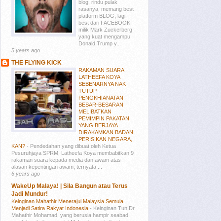
blog, rindu pulak
rasanya, memang best
platform BLOG, lagi
best dari FACEBOOK
milik Mark Zuckerberg
yang kuat mengampu
Donald Trump y...
5 years ago
THE FLYING KICK
RAKAMAN SUARA
LATHEEFA KOYA
SEBENARNYA NAK
TUTUP
PENGKHIANATAN
BESAR-BESARAN
MELIBATKAN
PEMIMPIN PAKATAN,
YANG BERJAYA
DIRAKAMKAN BADAN
PERISIKAN NEGARA,
KAN?
-
Pendedahan yang dibuat oleh Ketua
Pesuruhjaya SPRM, Latheefa Koya membabitkan 9
rakaman suara kepada media dan awam atas
alasan kepentingan awam, ternyata ...
6 years ago
WakeUp Malaya! | Sila Bangun atau Terus
Jadi Mundur!
Keinginan Mahathir Menerajui Malaysia Semula
Menjadi Satira Rakyat Indonesia
-
Keinginan Tun Dr
Mahathir Mohamad, yang berusia hampir seabad,