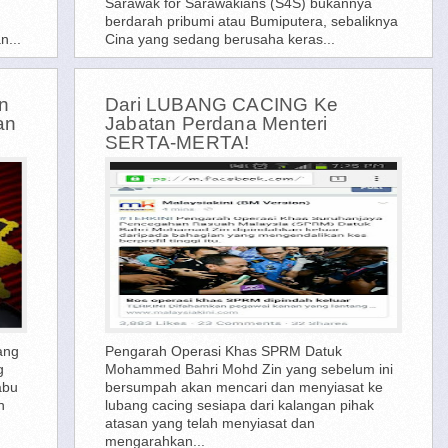
Sarawak for Sarawakians (S4S) bukannya
berdarah pribumi atau Bumiputera, sebaliknya
n...
Cina yang sedang berusaha keras...
n
Dari LUBANG CACING Ke
an
Jabatan Perdana Menteri
SERTA-MERTA!
ang
Pengarah Operasi Khas SPRM Datuk
g
Mohammed Bahri Mohd Zin yang sebelum ini
abu
bersumpah akan mencari dan menyiasat ke
n
lubang cacing sesiapa dari kalangan pihak
atasan yang telah menyiasat dan
mengarahkan...