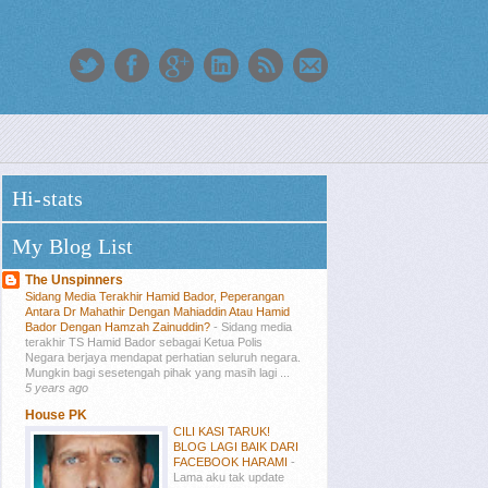
Hi-stats
My Blog List
The Unspinners
Sidang Media Terakhir Hamid Bador, Peperangan
Antara Dr Mahathir Dengan Mahiaddin Atau Hamid
Bador Dengan Hamzah Zainuddin?
-
Sidang media
terakhir TS Hamid Bador sebagai Ketua Polis
Negara berjaya mendapat perhatian seluruh negara.
Mungkin bagi sesetengah pihak yang masih lagi ...
5 years ago
House PK
CILI KASI TARUK!
BLOG LAGI BAIK DARI
FACEBOOK HARAMI
-
Lama aku tak update