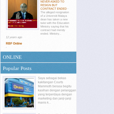
NEVER ASKED TO
RESIGN BUT
CONTRACT ENDED
-
The alleged resignation
of a Universiti Malaya
dean has taken a new
twist with the Education
Ministry saying that his
contract had merely
ended. Ministry...
12 years ago
RBF Online
-
ONLINE
Popular Posts
Saya sebagai bekas
kakitangan Courts
Mammoth berasa begitu
kasihan dengan pelanggan
yang terperdaya dengan
marketing dan janji-janji
manis k...