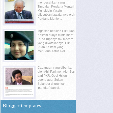
mengesahkan yang
Timbalan Perdana Menteri
Muhyiddin Yassin
dilucutkan jawatannya oleh
Perdana Menter...
Ingatkan betullah Cik Puan
Kastam punya minta maaf.
Rupa-rupanya tak macam
yang dikatakannya. Cik
Puan Kastam yang
menuduh Ketua Poli...
Cadangan yang diberikan
oleh Ahli Parlimen Alor Star
dari PKR, Gooi Hsiou
Leong agar Sultan
Selangor diturunkan
'pangkat' dan di...
Blogger templates