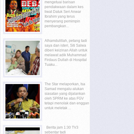
mengetuai barisan
pendakwaan dalam kes
liwat Datuk Seri Anwar
Ibrahim yang terus
menyerang pemimpin
pembangkan...
Alhamdulillah, petang tadi
saya dan isteri, Siti Salwa
diberi keizinan Allah untuk
melawat adik Muhammad
Firdaus Dullah di Hospital
Tuaku...
The Star melaporkan, Isa
Samad mengalu-alukan
siasatan yang dijalankan
oleh SPRM ke atas FGV
tetapi menolak dan enggan
untuk meletak ...
Berita jam 1:30 TV3
sebentar tadi