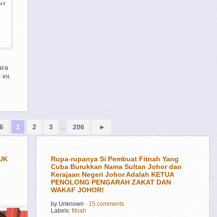
ara
ini.
6
1
2
3
206
►
...
UK
Rupa-rupanya Si Pembuat Fitnah Yang
Cuba Burukkan Nama Sultan Johor dan
Kerajaan Negeri Johor Adalah KETUA
PENOLONG PENGARAH ZAKAT DAN
WAKAF JOHOR!
by
Unknown
·
15 comments
Labels:
fitnah