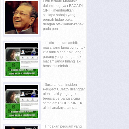
Entri terbaru Mahathir
dalam blognya ( BACA DI
SINI ), membuatkan
sesiapa sahaja yang
pernah hidup bukan
dengan otak kanak-kanak
pada pen...
Ini dia... bukan ambik
masa yang lama pun untuk
kita tahu siapa Kak Long
garang yang mengamuk
macam janda hilang laki
hensem setelah k...
Susulan dari insiden
Peugeot CDM25 dilanggar
oleh lelaki yang agak
berusia berbangsa cina
semalam RUJUK SINI . K
ali ini anaknya tamp...
Tindakan peguam yang