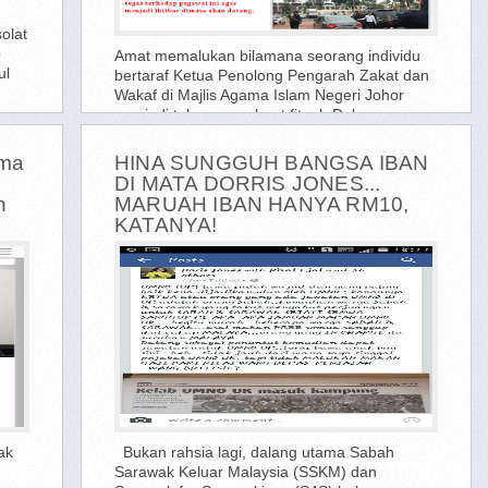
olat
p
Amat memalukan bilamana seorang individu
ul
bertaraf Ketua Penolong Pengarah Zakat dan
Wakaf di Majlis Agama Islam Negeri Johor
menjadi tukang pembuat fitnah.Dalam
statusnya di facebook, Mustafa Omar,...
ama
HINA SUNGGUH BANGSA IBAN
DI MATA DORRIS JONES...
n
MARUAH IBAN HANYA RM10,
KATANYA!
ak
Bukan rahsia lagi, dalang utama Sabah
Sarawak Keluar Malaysia (SSKM) dan