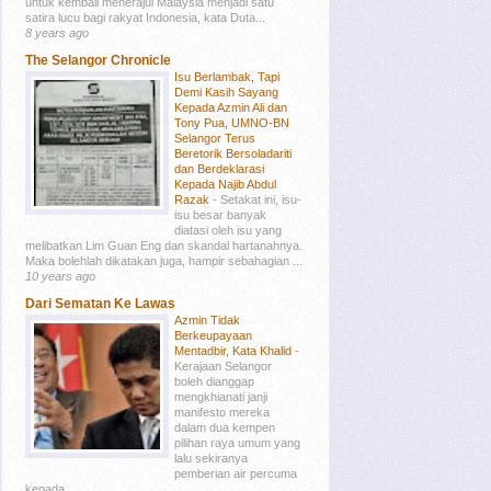
untuk kembali menerajui Malaysia menjadi satu
satira lucu bagi rakyat Indonesia, kata Duta...
8 years ago
The Selangor Chronicle
Isu Berlambak, Tapi
Demi Kasih Sayang
Kepada Azmin Ali dan
Tony Pua, UMNO-BN
Selangor Terus
Beretorik Bersoladariti
dan Berdeklarasi
Kepada Najib Abdul
Razak
-
Setakat ini, isu-
isu besar banyak
diatasi oleh isu yang
melibatkan Lim Guan Eng dan skandal hartanahnya.
Maka bolehlah dikatakan juga, hampir sebahagian ...
10 years ago
Dari Sematan Ke Lawas
Azmin Tidak
Berkeupayaan
Mentadbir, Kata Khalid
-
Kerajaan Selangor
boleh dianggap
mengkhianati janji
manifesto mereka
dalam dua kempen
pilihan raya umum yang
lalu sekiranya
pemberian air percuma
kepada ...